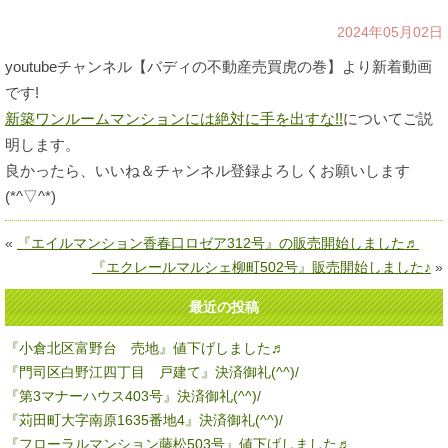
2024年05月02日
youtubeチャンネル【バディの不動産売買虎の巻】より新着動画
です!
新築ワンルームマンションには絶対に手を出すな!!
についてご説
明します。
良かったら、いいね＆チャンネル登録よろしくお願いします
(*^▽^*)
«
『エイルマンション香春口ロゼア312号』の販売開始しました♬
『エクレールマルシェ柳町502号』販売開始しました♪
»
最近の投稿
『小倉北区富野台 売地』値下げしました♬
『門司区白野江四丁目 戸建て』決済御礼(^^)/
『第3マナーハウス403号』決済御礼(^^)/
『苅田町大字南原1635番地4』決済御礼(^^)/
『フローラルマンション藤松503号』値下げしました♬