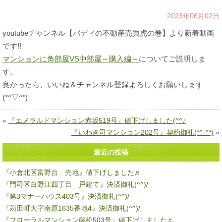
2023年06月02日
youtubeチャンネル【バディの不動産売買虎の巻】より新着動画
です!!
マンションに角部屋VS中部屋～購入編～
についてご説明しま
す。
良かったら、いいね＆チャンネル登録よろしくお願いします
(*^▽^*)
«
『エメラルドマンション赤坂519号』値下げしました(^^♪
『いわき司マンション202号』契約御礼(*^-^*)
»
最近の投稿
『小倉北区富野台 売地』値下げしました♬
『門司区白野江四丁目 戸建て』決済御礼(^^)/
『第3マナーハウス403号』決済御礼(^^)/
『苅田町大字南原1635番地4』決済御礼(^^)/
『フローラルマンション藤松503号』値下げしました♬