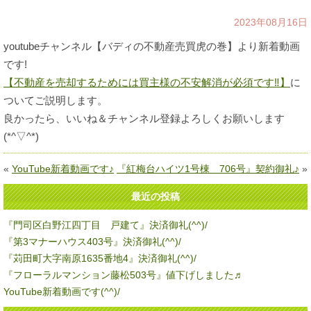
2023年08月16日
youtubeチャンネル【バディの不動産売買虎の巻】より新着動画
です!
【不動産を売却するためには買主様の不安解消が必須です‼】
に
ついてご説明します。
良かったら、いいね＆チャンネル登録よろしくお願いします
(*^▽^*)
«
YouTube新着動画です♪
『紅梅台ハイツ1号棟 706号』契約御礼♪
»
最近の投稿
『門司区白野江四丁目 戸建て』決済御礼(^^)/
『第3マナーハウス403号』決済御礼(^^)/
『苅田町大字南原1635番地4』決済御礼(^^)/
『フローラルマンション藤松503号』値下げしました♬
YouTube新着動画です(^^)/