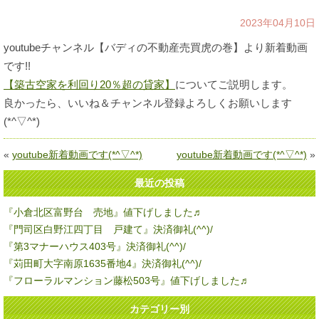
2023年04月10日
youtubeチャンネル【バディの不動産売買虎の巻】より新着動画
です!!
【築古空家を利回り20％超の貸家】
についてご説明します。
良かったら、いいね＆チャンネル登録よろしくお願いします
(*^▽^*)
«
youtube新着動画です(*^▽^*)
youtube新着動画です(*^▽^*)
»
最近の投稿
『小倉北区富野台 売地』値下げしました♬
『門司区白野江四丁目 戸建て』決済御礼(^^)/
『第3マナーハウス403号』決済御礼(^^)/
『苅田町大字南原1635番地4』決済御礼(^^)/
『フローラルマンション藤松503号』値下げしました♬
カテゴリー別