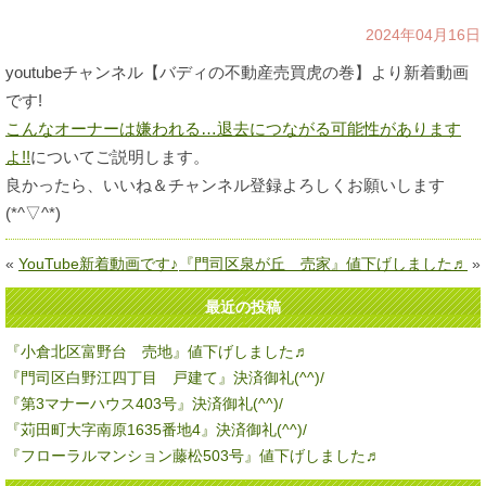
2024年04月16日
youtubeチャンネル【バディの不動産売買虎の巻】より新着動画
です!
こんなオーナーは嫌われる…退去につながる可能性があります
よ!!
についてご説明します。
良かったら、いいね＆チャンネル登録よろしくお願いします
(*^▽^*)
«
YouTube新着動画です♪
『門司区泉が丘 売家』値下げしました♬
»
最近の投稿
『小倉北区富野台 売地』値下げしました♬
『門司区白野江四丁目 戸建て』決済御礼(^^)/
『第3マナーハウス403号』決済御礼(^^)/
『苅田町大字南原1635番地4』決済御礼(^^)/
『フローラルマンション藤松503号』値下げしました♬