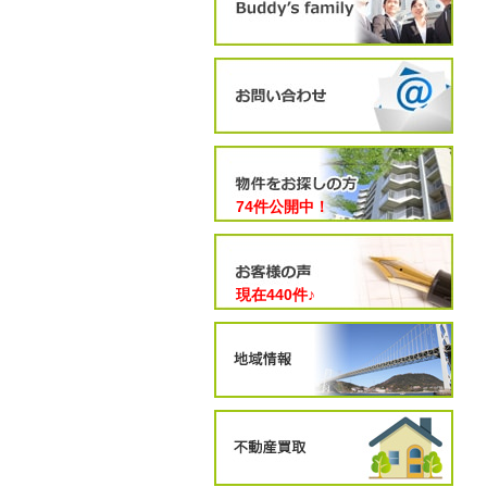
74件公開中！
現在
440
件♪