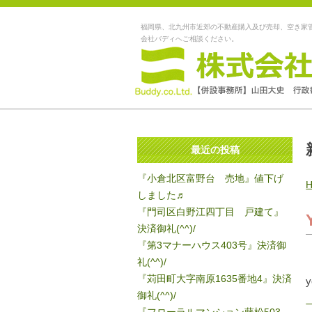
福岡県、北九州市近郊の不動産購入及び売却、空き家
会社バディへご相談ください。
最近の投稿
『小倉北区富野台 売地』値下げ
しました♬
『門司区白野江四丁目 戸建て』
決済御礼(^^)/
『第3マナーハウス403号』決済御
礼(^^)/
『苅田町大字南原1635番地4』決済
御礼(^^)/