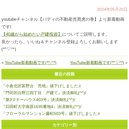
2024年05月20日
youtubeチャンネル【バディの不動産売買虎の巻】より新着動画
です!
【40歳から始めたい戸建投資】
についてご説明します。
良かったら、いいね＆チャンネル登録よろしくお願いします
(*^▽^*)
«
YouTube新着動画です(*^-^*)
YouTube新着動画です(*^▽^*)
»
最近の投稿
『小倉北区富野台 売地』値下げしました♬
『門司区白野江四丁目 戸建て』決済御礼(^^)/
『第3マナーハウス403号』決済御礼(^^)/
『苅田町大字南原1635番地4』決済御礼(^^)/
『フローラルマンション藤松503号』値下げしました♬
カテゴリー別