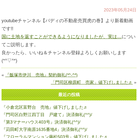
2023年05月24日
youtubeチャンネル【バディの不動産売買虎の巻】より新着動画
です!!
国に土地を返すことができるようになりましたが、実は…
につい
てご説明します。
良かったら、いいね＆チャンネル登録よろしくお願いします
(*^▽^*)
«
『飯塚市伊川 売地』契約御礼(*^-^*)
「門司区柳原町 売家」値下げしました♬
»
最近の投稿
『小倉北区富野台 売地』値下げしました♬
『門司区白野江四丁目 戸建て』決済御礼(^^)/
『第3マナーハウス403号』決済御礼(^^)/
『苅田町大字南原1635番地4』決済御礼(^^)/
『フローラルマンション藤松503号』値下げしました♬