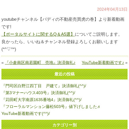
2024年04月13日
youtubeチャンネル【バディの不動産売買虎の巻】より新着動画
です!
【ポータルサイトに関するQ＆A5選】
についてご説明します。
良かったら、いいね＆チャンネル登録よろしくお願いします
(*^▽^*)
«
『小倉南区南若園町 売地』決済御礼♪
YouTube新着動画です♪
»
最近の投稿
『門司区白野江四丁目 戸建て』決済御礼(^^)/
『第3マナーハウス403号』決済御礼(^^)/
『苅田町大字南原1635番地4』決済御礼(^^)/
『フローラルマンション藤松503号』値下げしました♬
YouTube新着動画です(^^)/
カテゴリー別