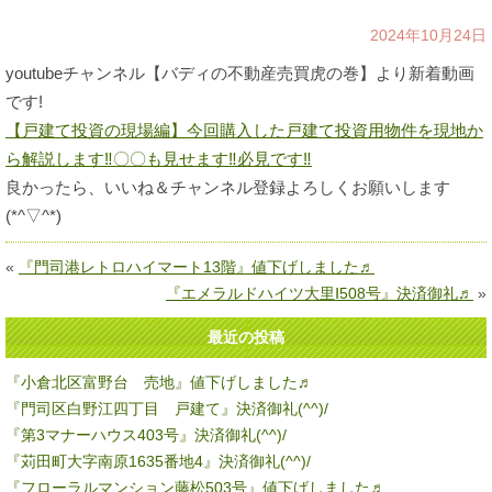
2024年10月24日
youtubeチャンネル【バディの不動産売買虎の巻】より新着動画
です!
【戸建て投資の現場編】今回購入した戸建て投資用物件を現地か
ら解説します‼〇〇も見せます‼必見です‼
良かったら、いいね＆チャンネル登録よろしくお願いします
(*^▽^*)
«
『門司港レトロハイマート13階』値下げしました♬
『エメラルドハイツ大里Ⅰ508号』決済御礼♬
»
最近の投稿
『小倉北区富野台 売地』値下げしました♬
『門司区白野江四丁目 戸建て』決済御礼(^^)/
『第3マナーハウス403号』決済御礼(^^)/
『苅田町大字南原1635番地4』決済御礼(^^)/
『フローラルマンション藤松503号』値下げしました♬