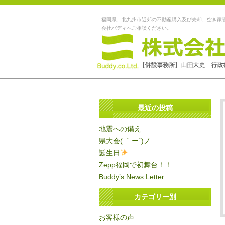
福岡県、北九州市近郊の不動産購入及び売却、空き家
会社バディへご相談ください。
最近の投稿
地震への備え
県大会( ｀ー´)ノ
誕生日
Zepp福岡で初舞台！！
Buddy’s News Letter
カテゴリー別
お客様の声