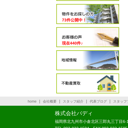
73件公開中！
現在
440
件♪
|
|
|
|
home
会社概要
スタッフ紹介
代表ブログ
スタッフ
株式会社バディ
福岡県北九州市小倉北区三郎丸三丁目6-1