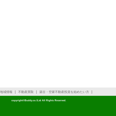
|
|
|
地域情報
不動産買取
築古・空家不動産投資を始めたい方
copyright©Buddy.co.lLtd All Rights Reserved.