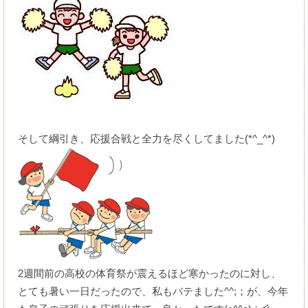
そして綱引き、応援合戦と全力を尽くしてました(*^_^*)
2週間前の高校の体育祭が震えるほど寒かったのに対し、
とても暑い一日だったので、私もバテました^^;；が、今年