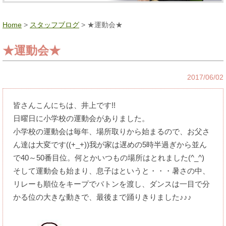
Home
>
スタッフブログ
> ★運動会★
★運動会★
2017/06/02
皆さんこんにちは、井上です!!
日曜日に小学校の運動会がありました。
小学校の運動会は毎年、場所取りから始まるので、お父さ
ん達は大変です((+_+))我が家は遅めの5時半過ぎから並ん
で40～50番目位。何とかいつもの場所はとれました(^_^)
そして運動会も始まり、息子はというと・・・暑さの中、
リレーも順位をキープでバトンを渡し、ダンスは一目で分
かる位の大きな動きで、最後まで踊りきりました♪♪♪