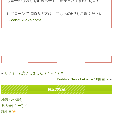
も息子の頑張りを応援出来て、良かったです(o^^o)☆彡
住宅ローンで御悩みの方は、こちらのHPもご覧ください
→
loan-fukuoka.com/
«
リフォーム完了しました（＾▽＾）//
Buddy’s News Letter ～10回目～
»
最近の投稿
地震への備え
県大会( ｀ー´)ノ
誕生日