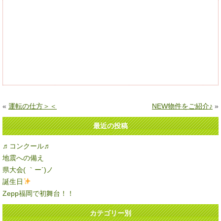
«
運転の仕方＞＜
NEW物件をご紹介♪
»
最近の投稿
♬コンクール♬
地震への備え
県大会( ｀ー´)ノ
誕生日
Zepp福岡で初舞台！！
カテゴリー別