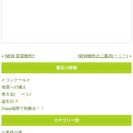
«
NEW 賃貸物件!!
NEW物件のご案内(＾▽＾)
»
最近の投稿
♬コンクール♬
地震への備え
県大会( ｀ー´)ノ
誕生日
Zepp福岡で初舞台！！
カテゴリー別
お客様の声