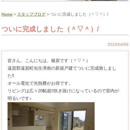
Home
>
スタッフブログ
> ついに完成しました（＾▽＾）/
ついに完成しました（＾▽＾）/
2019/04/06
皆さん、こんにちは。篠原です（＾▽＾）
遠賀郡遠賀町虫生津南の新築戸建てついに完成致しまし
た!!
オール電化で光熱費がお得です。
リビングは広々20帖超!!吹き抜けになっているので室内が
明るいです♪