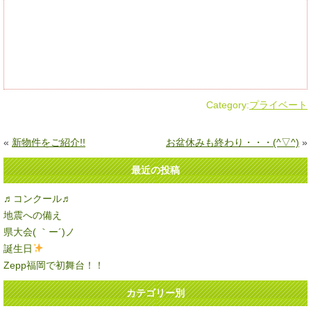
Category:
プライベート
«
新物件をご紹介!!
お盆休みも終わり・・・(^▽^)
»
最近の投稿
♬コンクール♬
地震への備え
県大会( ｀ー´)ノ
誕生日
Zepp福岡で初舞台！！
カテゴリー別