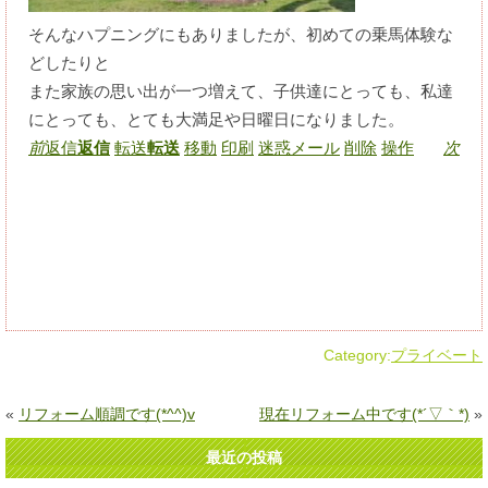
そんなハプニングにもありましたが、初めての乗馬体験な
どしたりと
また家族の思い出が一つ増えて、子供達にとっても、私達
にとっても、とても大満足や日曜日になりました。
前
返信
返信
転送
転送
移動
印刷
迷惑メール
削除
操作
次
Category:
プライベート
«
リフォーム順調です(*^^)v
現在リフォーム中です(*´▽｀*)
»
最近の投稿