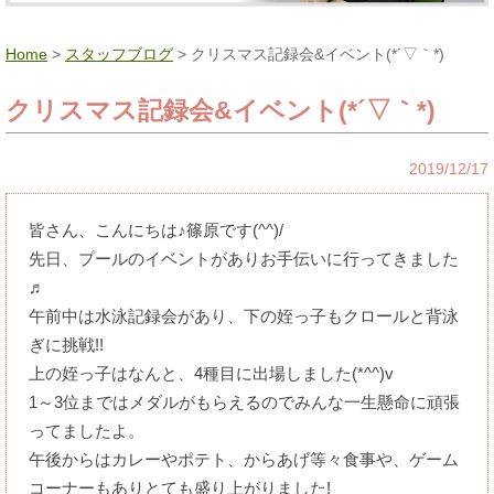
Home
>
スタッフブログ
> クリスマス記録会&イベント(*´▽｀*)
クリスマス記録会&イベント(*´▽｀*)
2019/12/17
皆さん、こんにちは♪篠原です(^^)/
先日、プールのイベントがありお手伝いに行ってきました
♬
午前中は水泳記録会があり、下の姪っ子もクロールと背泳
ぎに挑戦!!
上の姪っ子はなんと、4種目に出場しました(*^^)v
1～3位まではメダルがもらえるのでみんな一生懸命に頑張
ってましたよ。
午後からはカレーやポテト、からあげ等々食事や、ゲーム
コーナーもありとても盛り上がりました!