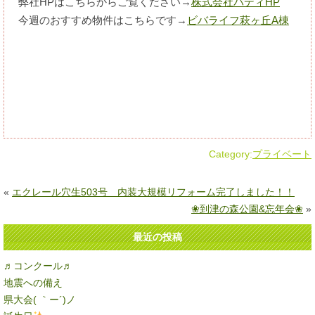
弊社HPはこちらからご覧ください→
株式会社バディHP
今週のおすすめ物件はこちらです→
ビバライフ萩ヶ丘A棟
Category:
プライベート
«
エクレール穴生503号 内装大規模リフォーム完了しました！！
❀到津の森公園&忘年会❀
»
最近の投稿
♬コンクール♬
地震への備え
県大会( ｀ー´)ノ