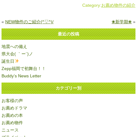
Category:
お薦め物件の紹介
«
NEW物件のご紹介(^▽^)/
❀新学期❀
»
最近の投稿
地震への備え
県大会( ｀ー´)ノ
誕生日
Zepp福岡で初舞台！！
Buddy’s News Letter
カテゴリー別
お客様の声
お薦めドラマ
お薦めの本
お薦め物件
ニュース