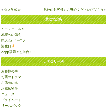
«
☆入学式☆
県外のお客様もご安心ください(*´▽｀*)
»
最近の投稿
♬コンクール♬
地震への備え
県大会( ｀ー´)ノ
誕生日
Zepp福岡で初舞台！！
カテゴリー別
お客様の声
お薦めドラマ
お薦めの本
お薦め物件
ニュース
プライベート
リースバック