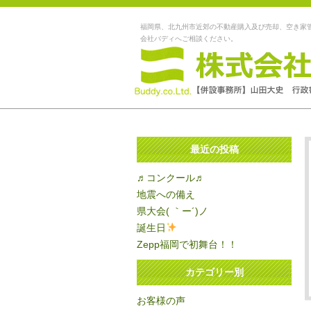
福岡県、北九州市近郊の不動産購入及び売却、空き家
会社バディへご相談ください。
最近の投稿
♬コンクール♬
地震への備え
県大会( ｀ー´)ノ
誕生日
Zepp福岡で初舞台！！
カテゴリー別
お客様の声