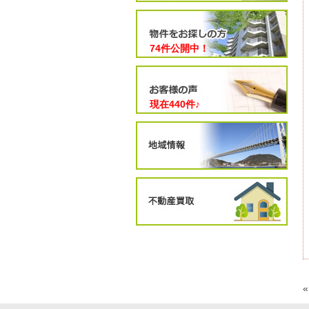
74件公開中！
現在
440
件♪