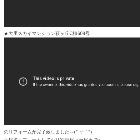
★大里スカイマンション萩ヶ丘C棟608号
のリフォームが完了致しました～(*´▽｀*)
大規模リフォームしており室内ピッカピカです。