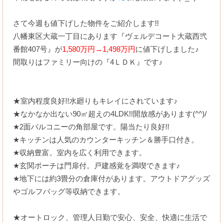
さて今週も値下げした物件をご紹介します!!
八幡東区大蔵一丁目にあります『ヴェルデコート大蔵西弐
番館407号』が
1,580万円→1,498万円
に値下げしました♪
間取りはファミリー向けの『4ＬＤＫ』です♪
★室内程度良好!!水廻りもキレイにされています♪
★なかなか出ない90㎡超えの4LDK!!開放感があります(^^)/
★2面バルコニーの角部屋です。陽当たり良好!!
★キッチンは人気のカウンターキッチン＆勝手口付き。
★収納豊富。室内を広く利用できます。
★玄関ポーチは門扉付。戸建感覚を満喫できます♪
★地下には約3畳分の倉庫付があります。アウトドアグッズ
やゴルフバッグ等収納できます。
★オートロック、管理人日勤で安心、安全、快適に生活で