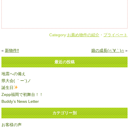
Category:
お薦め物件の紹介
・
プライベート
«
新物件‼
娘の成長(∩´∀｀)∩
»
最近の投稿
地震への備え
県大会( ｀ー´)ノ
誕生日
Zepp福岡で初舞台！！
Buddy’s News Letter
カテゴリー別
お客様の声