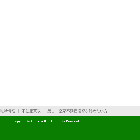
|
|
|
地域情報
不動産買取
築古・空家不動産投資を始めたい方
copyright©Buddy.co.lLtd All Rights Reserved.