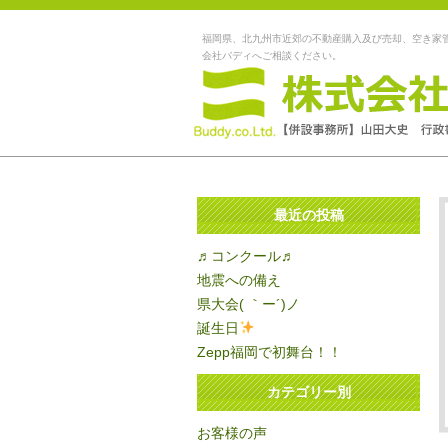
福岡県、北九州市近郊の不動産購入及び売却、空き家
会社バディへご相談ください。
最近の投稿
♬コンクール♬
地震への備え
県大会( ｀ー´)ノ
誕生日
Zepp福岡で初舞台！！
カテゴリー別
お客様の声