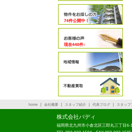
74件公開中！
現在
440
件♪
|
|
|
|
home
会社概要
スタッフ紹介
代表ブログ
スタッフ
株式会社バディ
福岡県北九州市小倉北区三郎丸三丁目6-1