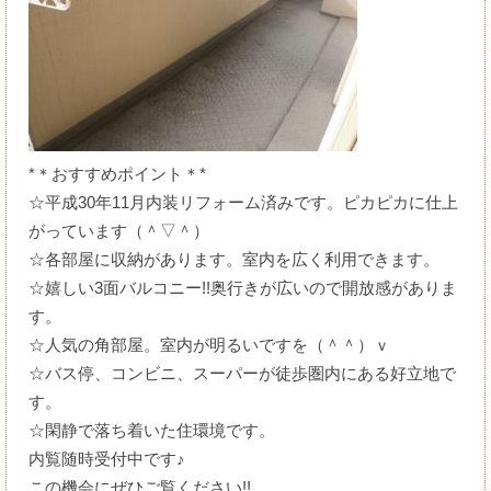
*＊おすすめポイント＊*
☆平成30年11月内装リフォーム済みです。ピカピカに仕上
がっています（＾▽＾）
☆各部屋に収納があります。室内を広く利用できます。
☆嬉しい3面バルコニー!!奥行きが広いので開放感がありま
す。
☆人気の角部屋。室内が明るいですを（＾＾）ｖ
☆バス停、コンビニ、スーパーが徒歩圏内にある好立地で
す。
☆閑静で落ち着いた住環境です。
内覧随時受付中です♪
この機会にぜひご覧ください!!