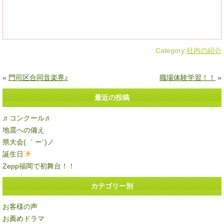
Category:
社内の紹介
«
門司区合同音楽界♪
職場体験学習！！
»
最近の投稿
♬コンクール♬
地震への備え
県大会( ｀ー´)ノ
誕生日
Zepp福岡で初舞台！！
カテゴリー別
お客様の声
お薦めドラマ