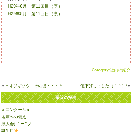
H29年8月 第11回目（表）
H29年8月 第11回目（裏）
Category:
社内の紹介
«
＊オジギソウ その後・・・＊
値下げしました（＾＾）/
»
最近の投稿
♬コンクール♬
地震への備え
県大会( ｀ー´)ノ
誕生日