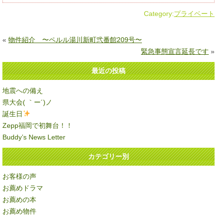
Category:
プライベート
«
物件紹介 〜ペルル湯川新町弐番館209号〜
緊急事態宣言延長です
»
最近の投稿
地震への備え
県大会( ｀ー´)ノ
誕生日
Zepp福岡で初舞台！！
Buddy’s News Letter
カテゴリー別
お客様の声
お薦めドラマ
お薦めの本
お薦め物件