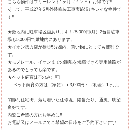
こちら物件はフリーレント1ヶ月（＾▽＾）お得です!!
そして、平成27年5月外装塗装工事実施済♪キレイな物件で
す!!
★敷地内に駐車場区画あります!!（5,000円/月）2台目駐車
場も5,000円で敷地内にあります。
★イオン徳力店が徒歩5分圏内。買い物にとっても便利で
す。
★モノレール、イオンまでの距離を短縮できる専用通路が
あるのでとっても楽です。
★ペット飼育(1匹のみ）可!!
ペット飼育の方は（家賃）＋3,000円・（礼金）1ヶ月。
閑静な住宅街。落ち着いた住環境。陽当たり、通風、眺望
良好です。
内覧ご希望の方はお早めに!!
お電話又はメールにてご希望の日時をご予約下さい(^^)/