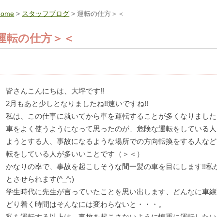
Home
>
スタッフブログ
> 運転の仕方＞＜
運転の仕方＞＜
皆さんこんにちは、大坪です!!
2月もあと少しとなりましたね!!速いですね!!
私は、この仕事に就いてから車を運転することが多くなりました
車をよく使うようになって思ったのが、危険な運転をしている人
ようとする人、事故になるような場所での方向転換をする人など
転をしている人が多いいことです（＞＜）
かなりの率で、事故を起こしそうな間一髪の車を目にします!!私
とさせられます(^_^;)
学生時代に先生が言っていたことを思い出します、どんなに車線
どり着く時間はそんなには変わらないと・・・。
私も運転する以上は、事故を起こさないように慎重に運転したい