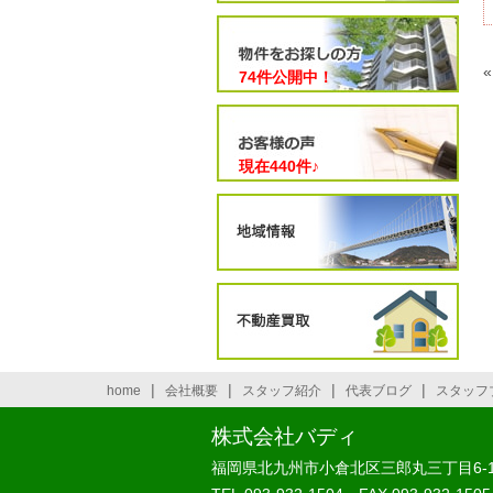
74件公開中！
現在
440
件♪
|
|
|
|
home
会社概要
スタッフ紹介
代表ブログ
スタッフ
株式会社バディ
福岡県北九州市小倉北区三郎丸三丁目6-1