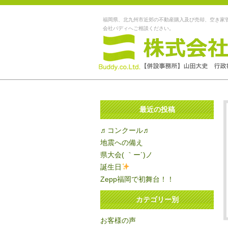
福岡県、北九州市近郊の不動産購入及び売却、空き家
会社バディへご相談ください。
最近の投稿
♬コンクール♬
地震への備え
県大会( ｀ー´)ノ
誕生日
Zepp福岡で初舞台！！
カテゴリー別
お客様の声