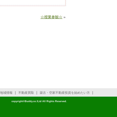
☆授業参観☆
»
|
|
|
地域情報
不動産買取
築古・空家不動産投資を始めたい方
copyright©Buddy.co.lLtd All Rights Reserved.