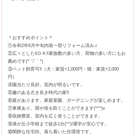
＊おすすめポイント＊
①令和2年6月中旬内装一部リフォーム済み♫
②広々とした6ＤＫ‼家族数の多い方、荷物の多い方にもお
薦めです(*´▽｀*)
③ペット飼育可‼（犬：家賃+1,000円・猫：家賃+2,000
円）
④陽当たり良好。室内が明るいです。
⑤趣のある古き良き時代の家‼
⑥庭があります。家庭菜園、ガーデニングが楽しめます。
⑦車庫あり。雨や埃を防ぐことができます(*^^)v
⑧収納豊富。室内を広く使うことができます。
⑨港が丘小学校まで徒歩1分(^^)/通学が安心です。
⑩閑静な住宅街。落ち着いた住環境です。