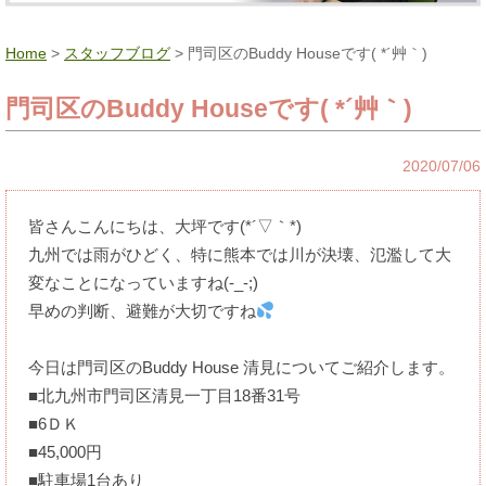
Home
>
スタッフブログ
> 門司区のBuddy Houseです( *´艸｀)
門司区のBuddy Houseです( *´艸｀)
2020/07/06
皆さんこんにちは、大坪です(*´▽｀*)
九州では雨がひどく、特に熊本では川が決壊、氾濫して大
変なことになっていますね(-_-;)
早めの判断、避難が大切ですね
今日は門司区のBuddy House 清見についてご紹介します。
■北九州市門司区清見一丁目18番31号
■6ＤＫ
■45,000円
■駐車場1台あり