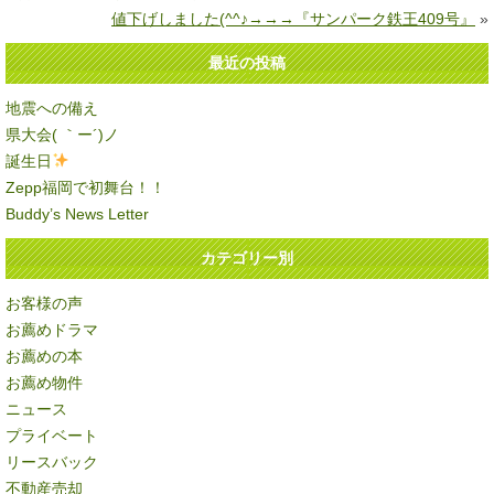
値下げしました(^^♪→→→『サンパーク鉄王409号』
»
最近の投稿
地震への備え
県大会( ｀ー´)ノ
誕生日
Zepp福岡で初舞台！！
Buddy’s News Letter
カテゴリー別
お客様の声
お薦めドラマ
お薦めの本
お薦め物件
ニュース
プライベート
リースバック
不動産売却