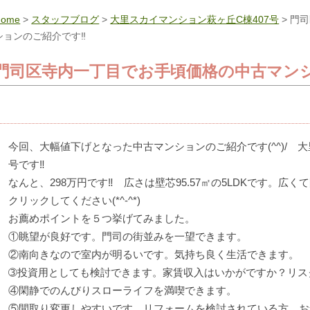
Home
>
スタッフブログ
>
大里スカイマンション萩ヶ丘C棟407号
> 門
ションのご紹介です‼
門司区寺内一丁目でお手頃価格の中古マン
今回、大幅値下げとなった中古マンションのご紹介です(^^)/ 大
号です‼
なんと、298万円です‼ 広さは壁芯95.57㎡の5LDKです。広
クリックしてください(*^-^*)
お薦めポイントを５つ挙げてみました。
①眺望が良好です。門司の街並みを一望できます。
②南向きなので室内が明るいです。気持ち良く生活できます。
➂投資用としても検討できます。家賃収入はいかがですか？リス
④閑静でのんびりスローライフを満喫できます。
⑤間取り変更しやすいです。リフォームを検討されている方、お