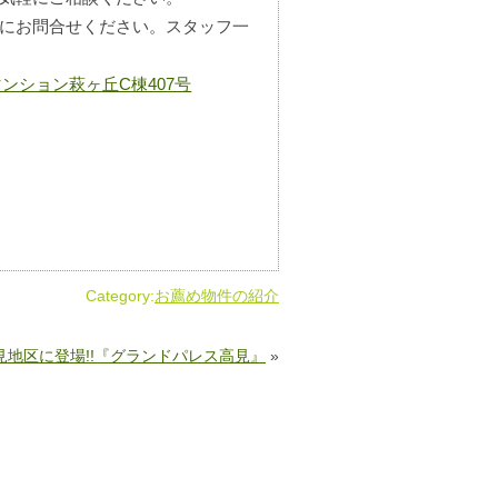
にお問合せください。スタッフ一
ンション萩ヶ丘C棟407号
Category:
お薦め物件の紹介
見地区に登場!!『グランドパレス高見』
»