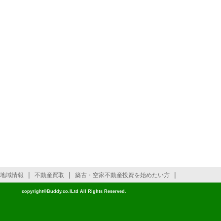
|
|
|
地域情報
不動産買取
築古・空家不動産投資を始めたい方
copyright©Buddy.co.lLtd All Rights Reserved.