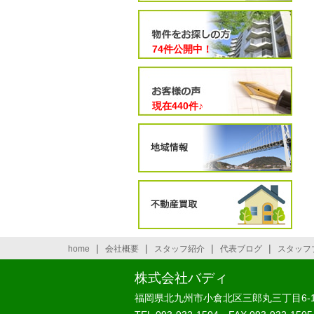
74件公開中！
現在
440
件♪
|
|
|
|
home
会社概要
スタッフ紹介
代表ブログ
スタッフ
株式会社バディ
福岡県北九州市小倉北区三郎丸三丁目6-1