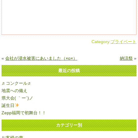
Category:
プライベート
«
会社が浸水被害にあいました（×o×）
納涼祭
»
最近の投稿
♬コンクール♬
地震への備え
県大会( ｀ー´)ノ
誕生日
Zepp福岡で初舞台！！
カテゴリー別
お客様の声