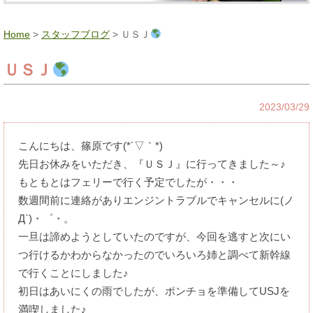
Home
>
スタッフブログ
> ＵＳＪ
ＵＳＪ
2023/03/29
こんにちは、篠原です(*´▽｀*)
先日お休みをいただき、『ＵＳＪ』に行ってきました～♪
もともとはフェリーで行く予定でしたが・・・
数週間前に連絡がありエンジントラブルでキャンセルに(ノ
Д`)・゜・。
一旦は諦めようとしていたのですが、今回を逃すと次にい
つ行けるかわからなかったのでいろいろ姉と調べて新幹線
で行くことにしました♪
初日はあいにくの雨でしたが、ポンチョを準備してUSJを
満喫しました♪