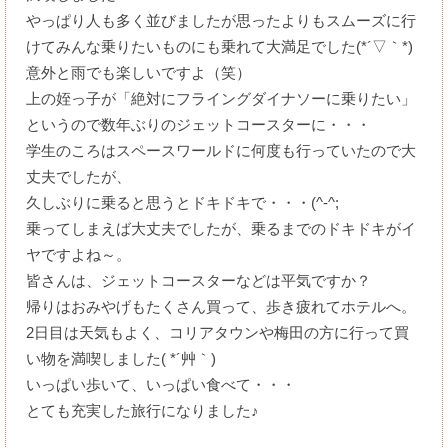
やっぱり人も多く並びましたが思ったよりもスムーズに行
けてみんな乗りたいものにも乗れて大満足でした(*´▽｀*)
意外と雨でも楽しいですよ（笑）
上の姪っ子が「絶対にフライングダイナソーに乗りたい」
というので数年ぶりのジェットコースターに・・・
学生のころはスペースワールドに何度も行っていたので大
丈夫でしたが、
久しぶりに乗ると思うとドキドキで・・・(^-^;
乗ってしまえば大丈夫でしたが、乗るまでのドキドキがイ
ヤですよね～。
皆さんは、ジェットコースターなどは平気ですか？
帰りはおみやげもたくさん買って、歩き疲れてホテルへ。
2日目は天気もよく、コリアタウンや梅田の方に行って買
い物を満喫しました( *´艸｀)
いっぱい歩いて、いっぱい食べて・・・
とても充実した旅行になりました♪