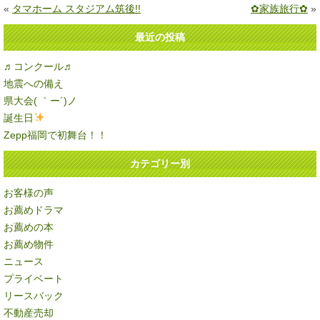
«
タマホーム スタジアム筑後!!
✿家族旅行✿
»
最近の投稿
♬コンクール♬
地震への備え
県大会( ｀ー´)ノ
誕生日
Zepp福岡で初舞台！！
カテゴリー別
お客様の声
お薦めドラマ
お薦めの本
お薦め物件
ニュース
プライベート
リースバック
不動産売却