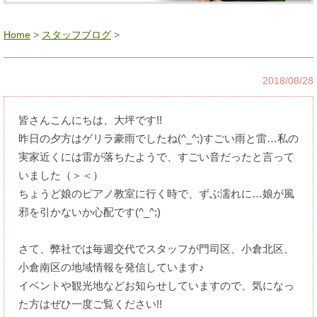
Home
>
スタッフブログ
>
2018/08/28
皆さんこんにちは、大坪です!!
昨日の夕方はゲリラ豪雨でしたね(^_^;)すごい雨と雷…私の
実家近くには雷が落ちたようで、すごい音だったと言って
いました（＞＜）
ちょうど娘のピアノ教室に行く時で、ずぶ濡れに…娘が風
邪を引かないか心配です(^_^;)
さて、弊社では毎週交代でスタッフが門司区、小倉北区、
小倉南区の地域情報を発信しています♪
イベントや観光地などお知らせしていますので、気になっ
た方はぜひ一度ご覧ください!!