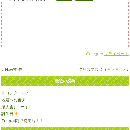
Category:
プライベート
«
New物件!!
クリスマス会（＾▽＾）♪
»
最近の投稿
♬コンクール♬
地震への備え
県大会( ｀ー´)ノ
誕生日
Zepp福岡で初舞台！！