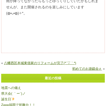
雨が降ってなかったらもっとゆっくりしていたかもしれま
せんが、また開催されるのを楽しみにしています
(⁠◍⁠•⁠ᴗ⁠•⁠◍⁠)⁠✧⁠*⁠。
«
八幡西区本城東借家のリフォームが完了(*´▽｀*)
初めてのお遊戯会♬
»
最近の投稿
地震への備え
県大会( ｀ー´)ノ
誕生日
Zepp福岡で初舞台！！