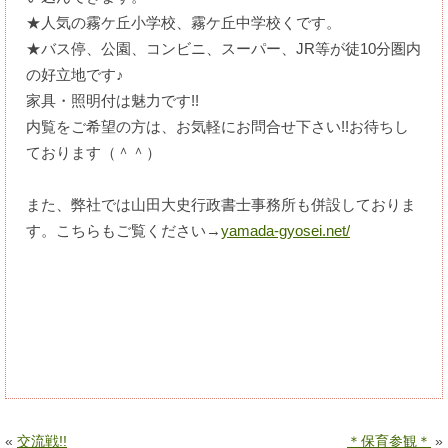
★人気の霧ケ丘小学校、霧ケ丘中学校くです。
★バス停、公園、コンビニ、スーパー、JR等が徒10分圏内
の好立地です♪
家具・照明付は魅力です!!
内覧をご希望の方は、お気軽にお問合せ下さい!!お待ちし
ております（＾＾）
また、弊社では山田大史行政書士事務所も併設しておりま
す。こちらもご覧ください→
yamada-gyosei.net/
«
交流戦!!
＊保育参観＊
»