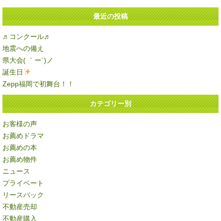
最近の投稿
♬コンクール♬
地震への備え
県大会( ｀ー´)ノ
誕生日
Zepp福岡で初舞台！！
カテゴリー別
お客様の声
お薦めドラマ
お薦めの本
お薦め物件
ニュース
プライベート
リースバック
不動産売却
不動産購入