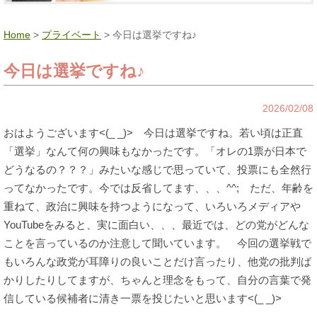
Home
>
プライベート
> 今日は選挙ですね♪
今日は選挙ですね♪
2026/02/08
おはようございます<(_ _)> 今日は選挙ですね。若い頃は正直
「選挙」なんて何の興味もなかったです。「オレの1票が日本で
どうなるの？？？」みたいな感じで思っていて、投票にも全然行
ってなかったです。今では反省してます、、、^^; ただ、年齢を
重ねて、政治に興味を持つようになって、いろいろメディアや
YouTubeをみると、実に面白い、、、最近では、どの党がどんな
ことを言っているのか注意して聞いています。 今回の選挙戦で
もいろんな政党が耳障りの良いことだけ言ったり、他党の批判ば
かりしたりしてますが、ちゃんと理念をもって、自分の言葉で発
信している候補者に清き一票を投じたいと思います<(_ _)>