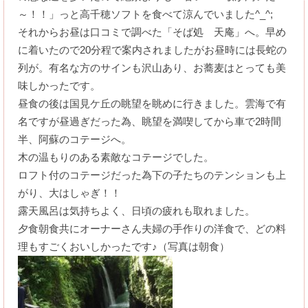
～！！」っと高千穂ソフトを食べて涼んでいました^_^;
それからお昼は口コミで調べた「そば処 天庵」へ。早め
に着いたので20分程で案内されましたがお昼時には長蛇の
列が。有名な方のサインも沢山あり、お蕎麦はとっても美
味しかったです。
昼食の後は国見ケ丘の眺望を眺めに行きました。雲海で有
名ですが昼過ぎだった為、眺望を満喫してから車で2時間
半、阿蘇のコテージへ。
木の温もりのある素敵なコテージでした。
ロフト付のコテージだった為下の子たちのテンションも上
がり、大はしゃぎ！！
露天風呂は気持ちよく、日頃の疲れも取れました。
夕食朝食共にオーナーさん夫婦の手作りの洋食で、どの料
理もすごくおいしかったです♪（写真は朝食）