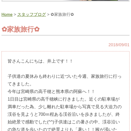
Home
>
スタッフブログ
> ✿家族旅行✿
✿家族旅行✿
2018/09/01
皆さんこんにちは、井上です！！
子供達の夏休みも終わりに近づいた今週、家族旅行に行っ
てきました。
今年は宮崎県の高千穂と熊本県の阿蘇へ！！
1日目は宮崎県の高千穂峡に行きました。近くの駐車場が
満車だった為、少し離れた駐車場から写真で見る大迫力の
渓谷を見ようと700ｍ程ある渓谷沿いを歩きましたが、終
始絶景で感動でした(^^)子供達はこの暑さの中、渓谷沿い
の急な道を歩いたので絶景よりも「暑い！！喉が渇いた